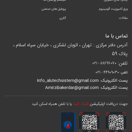
پنجره های کشویی
سیستم پوشش نما
ورق کامپوزیت آلومینیوم
پروفیل های صنعتی
مقالات
گالری
تماس با ما
آدرس دفتر مرکزی : تهران ، اتوبان لشکری ، خیابان سپاه اسلام ،
پلاک 59
تلفن:
021 - 88697070
تلفن:
021 - 44909030
پست الکترونیک: Info_alutechsistem@gmail.com
پست الکترونیک: Amirzibakerdar@gmail.com
جهت دریافت اپلیکیشن
کلیک کنید
یا با تلفن همراه اسکن کنید