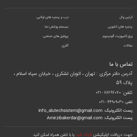
کرتین وال
درب و پنجره های لولایی
پنجره های کشویی
سیستم پوشش نما
ورق کامپوزیت آلومینیوم
پروفیل های صنعتی
مقالات
گالری
تماس با ما
آدرس دفتر مرکزی : تهران ، اتوبان لشکری ، خیابان سپاه اسلام ،
پلاک 59
تلفن:
021 - 88697070
تلفن:
021 - 44909030
پست الکترونیک: Info_alutechsistem@gmail.com
پست الکترونیک: Amirzibakerdar@gmail.com
جهت دریافت اپلیکیشن
کلیک کنید
یا با تلفن همراه اسکن کنید