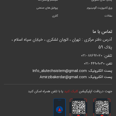
پنجره های کشویی
سیستم پوشش نما
ورق کامپوزیت آلومینیوم
پروفیل های صنعتی
مقالات
گالری
تماس با ما
آدرس دفتر مرکزی : تهران ، اتوبان لشکری ، خیابان سپاه اسلام ،
پلاک 59
تلفن:
021 - 88697070
تلفن:
021 - 44909030
پست الکترونیک: Info_alutechsistem@gmail.com
پست الکترونیک: Amirzibakerdar@gmail.com
جهت دریافت اپلیکیشن
کلیک کنید
یا با تلفن همراه اسکن کنید