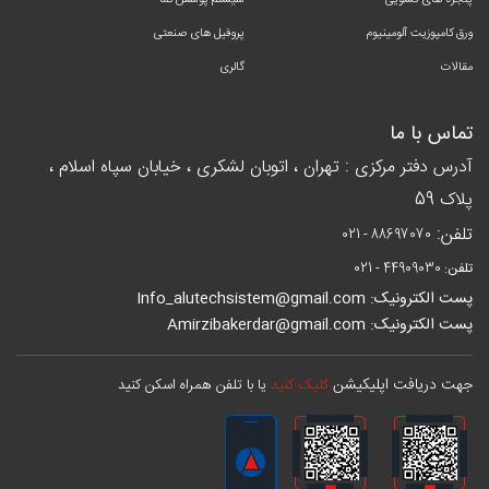
پنجره های کشویی
سیستم پوشش نما
ورق کامپوزیت آلومینیوم
پروفیل های صنعتی
مقالات
گالری
تماس با ما
آدرس دفتر مرکزی : تهران ، اتوبان لشکری ، خیابان سپاه اسلام ،
پلاک 59
تلفن:
021 - 88697070
تلفن:
021 - 44909030
پست الکترونیک: Info_alutechsistem@gmail.com
پست الکترونیک: Amirzibakerdar@gmail.com
جهت دریافت اپلیکیشن
کلیک کنید
یا با تلفن همراه اسکن کنید