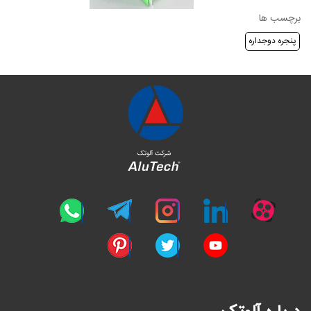
برچسب ها
پنجره دوجداره