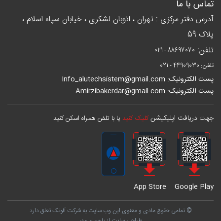
تماس با ما
آدرس دفتر مرکزی : تهران ، اتوبان لشکری ، خیابان سپاه اسلام ،
پلاک 59
تلفن:
021 - 88697070
تلفن:
021 - 44909030
پست الکترونیک: Info_alutechsistem@gmail.com
پست الکترونیک: Amirzibakerdar@gmail.com
جهت دریافت اپلیکیشن
کلیک کنید
یا با تلفن همراه اسکن کنید
App Store
Google Play
© تمامی حقوق مادی و معنوی این وب سایت به شرکت آلوتک تعلق دارد
طراحی سایت از پارسیان مهر