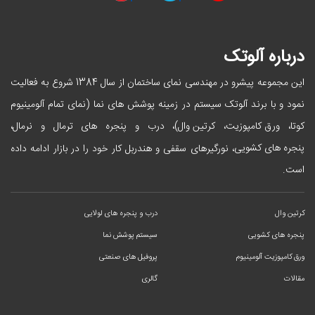
درباره آلوتک
این مجموعه پیشرو در مهندسی نمای ساختمان از سال 1384 شروع به فعالیت
نمود و با برند آلوتک سیستم در زمینه پوشش های نما (نمای تمام آلومینیوم
ورق کامپوزیت
کرتین وال
کوتا،
،
)، درب و پنجره های ترمال و نرمال،
پنجره های کشویی
، نورگیرهای سقفی و هندربل کار خود را در بازار ادامه داده
است.
کرتین وال
درب و پنجره های لولایی
پنجره های کشویی
سیستم پوشش نما
ورق کامپوزیت آلومینیوم
پروفیل های صنعتی
مقالات
گالری