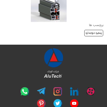
برچسب ها
پنجره دوجداره