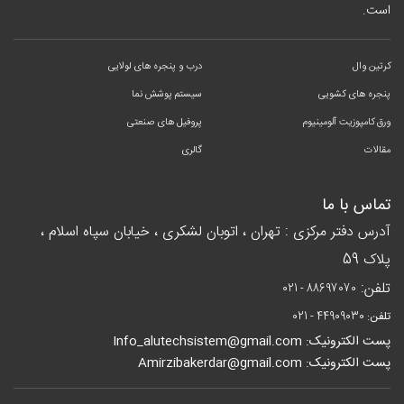
است.
کرتین وال
درب و پنجره های لولایی
پنجره های کشویی
سیستم پوشش نما
ورق کامپوزیت آلومینیوم
پروفیل های صنعتی
مقالات
گالری
تماس با ما
آدرس دفتر مرکزی : تهران ، اتوبان لشکری ، خیابان سپاه اسلام ،
پلاک 59
تلفن:
021 - 88697070
تلفن:
021 - 44909030
پست الکترونیک: Info_alutechsistem@gmail.com
پست الکترونیک: Amirzibakerdar@gmail.com