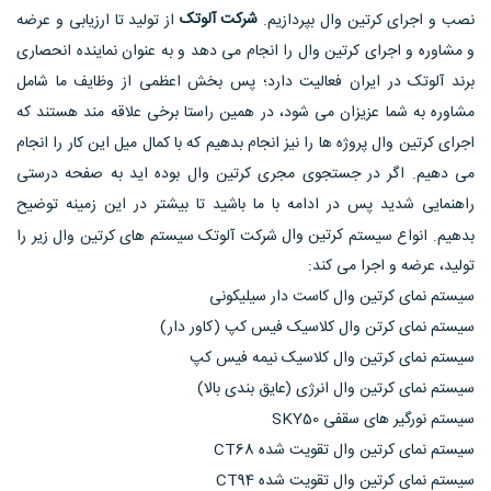
شرکت آلوتک
نصب و اجرای کرتین وال بپردازیم.
از تولید تا ارزیابی و عرضه
و مشاوره و اجرای کرتین وال را انجام می دهد و به عنوان نماینده انحصاری
برند آلوتک در ایران فعالیت دارد؛ پس بخش اعظمی از وظایف ما شامل
مشاوره به شما عزیزان می شود، در همین راستا برخی علاقه مند هستند که
اجرای کرتین وال پروژه ها را نیز انجام بدهیم که با کمال میل این کار را انجام
می دهیم. اگر در جستجوی مجری کرتین وال بوده اید به صفحه درستی
راهنمایی شدید پس در ادامه با ما باشید تا بیشتر در این زمینه توضیح
کرتین وال
بدهیم. انواع سیستم
شرکت آلوتک سیستم های کرتین وال زیر را
تولید، عرضه و اجرا می کند:
سيستم نمای کرتين وال کاست دار سيليکونی
سيستم نمای کرتن وال کلاسيک فيس کپ (کاور دار)
سيستم نمای کرتين وال کلاسيک نيمه فيس کپ
سیستم نمای کرتین وال انرژی (عایق بندی بالا)
سيستم نورگير های سقفی SKY50
سيستم نمای کرتين وال تقويت شده CT68
سيستم نمای کرتين وال تقويت شده CT94