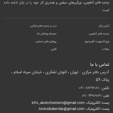
پنجره های کشویی
، نورگیرهای سقفی و هندربل کار خود را در بازار ادامه داده
است.
کرتین وال
درب و پنجره های لولایی
پنجره های کشویی
سیستم پوشش نما
ورق کامپوزیت آلومینیوم
پروفیل های صنعتی
مقالات
گالری
تماس با ما
آدرس دفتر مرکزی : تهران ، اتوبان لشکری ، خیابان سپاه اسلام ،
پلاک 59
تلفن:
021 - 88697070
تلفن:
021 - 44909030
پست الکترونیک: Info_alutechsistem@gmail.com
پست الکترونیک: Amirzibakerdar@gmail.com