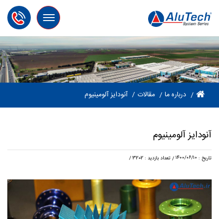
Toggle
navigation
مقالات
درباره ما
آنودایز آلومینیوم
آنودایز آلومینیوم
۱۴۰۰/۰۶/۱۰
تعداد بازدید : 3202
/
تاریخ :
/