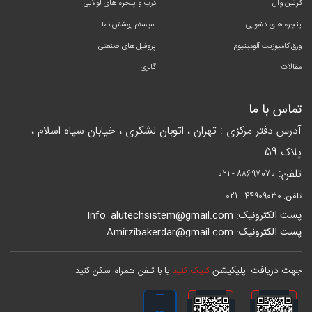
کرتین وال
درب و پنجره های لولایی
پنجره های کشویی
سیستم پوشش نما
ورق کامپوزیت آلومینیوم
پروفیل های صنعتی
مقالات
گالری
تماس با ما
آدرس دفتر مرکزی : تهران ، اتوبان لشکری ، خیابان سپاه اسلام ،
پلاک 59
تلفن:
021 - 88697070
تلفن:
021 - 44909030
پست الکترونیک: Info_alutechsistem@gmail.com
پست الکترونیک: Amirzibakerdar@gmail.com
جهت دریافت اپلیکیشن
کلیک کنید
یا با تلفن همراه اسکن کنید