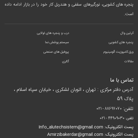
پنجره های کشویی
، نورگیرهای سقفی و هندربل کار خود را در بازار ادامه داده
است.
کرتین وال
درب و پنجره های لولایی
پنجره های کشویی
سیستم پوشش نما
ورق کامپوزیت آلومینیوم
پروفیل های صنعتی
مقالات
گالری
تماس با ما
آدرس دفتر مرکزی : تهران ، اتوبان لشکری ، خیابان سپاه اسلام ،
پلاک 59
تلفن:
021 - 88697070
تلفن:
021 - 44909030
پست الکترونیک: Info_alutechsistem@gmail.com
پست الکترونیک: Amirzibakerdar@gmail.com