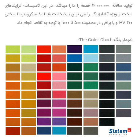
تولید سالانه 12.000.000 قطعه را دارا میباشد. در اين تاسيسات؛ فرایندهای
سخت و ویژه آنادایزینگ را می توان با ضخامت ۵ تا ۸۰ میکرومتر، تا سختی
۴۰۰ HV و با براقی در محدوده 500 تا 1000 با توجه به تقاضا انجام داد.
نمودار رنگ: The Color Chart: