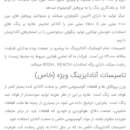
UV و ماندگاری رنگ را به پروفیل آلومینیوم میدهد.
مرکز تولید ما دارای آخرین تکنولوژی میباشد و میتوانیم پروفیل های بین
2000 میلی متر تا 7500 میلی متر را آنادایز نماییم. علاوه بر رنگ های
استاندارد خودمان توانایی تولید رنگهای درخواستی را در استخرهای آنادایزمان
داریم.
تاسیسات تمام اتوماتیک آنادایزینگ ما پیشرو در صنعت بوده ودارای ظرفیت
سالانه 24،000 تن است. شرکت ما که تمامی قوانین مربوط به محیط زیست را
رعایت میکند دارای برگه استاندارد ROSH , REACH میباشد.
تاسیسات آنادایزینگ ویژه (خاص)
وزن پروفایل ها و قطعات آلومینیومی خاص و سخت آنادایز شده بسیار کمتر از
فولاد ضد زنگ است. علاوه بر این از نظر هزینه تولید سودمندتر از فولاد ضد
زنگ است. بنابراین؛ ترجیح داده می شود در بسیاری از زمینه ها مانند قطعات
ماشینی، صنعت دفاع، هوانوردی و خودرو که قطعات باید در برابر مایعات
خورنده مقاوم باشند از مواد آلومینیومی خاص یا سخت آنادایز استفاده شود.
تاسیسات آنادایزینگ خاص ما، که در سال 2021 به پایان رسانده اند، ظرفیت