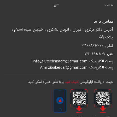
مقالات
گالری
تماس با ما
آدرس دفتر مرکزی : تهران ، اتوبان لشکری ، خیابان سپاه اسلام ،
پلاک 59
تلفن:
021 - 88697070
تلفن:
021 - 44909030
پست الکترونیک: Info_alutechsistem@gmail.com
پست الکترونیک: Amirzibakerdar@gmail.com
جهت دریافت اپلیکیشن
کلیک کنید
یا با تلفن همراه اسکن کنید