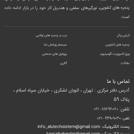
پنجره های کشویی
، نورگیرهای سقفی و هندربل کار خود را در بازار ادامه داده
است.
کرتین وال
درب و پنجره های لولایی
پنجره های کشویی
سیستم پوشش نما
ورق کامپوزیت آلومینیوم
پروفیل های صنعتی
مقالات
گالری
تماس با ما
آدرس دفتر مرکزی : تهران ، اتوبان لشکری ، خیابان سپاه اسلام ،
پلاک 59
تلفن:
021 - 88697070
تلفن:
021 - 44909030
پست الکترونیک: Info_alutechsistem@gmail.com