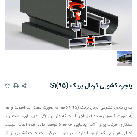
پنجره کشویی ترمال بریک S1(95)
سری پنجره کشویی ترمال بریک S1(95) هم به صورت ليفت اند اسلايد و هم
به صورت کشويی ساده قابل اجرا است که دارای ويژگی عايق قوی است و با
همکاری شرکت يراق آلات ايتاليايی Giesse توسعه داده شده است. قابليت
اجرای هر نوع لنگه بازشو را دارد و در صورت درخواست حالت کشويی نرمال