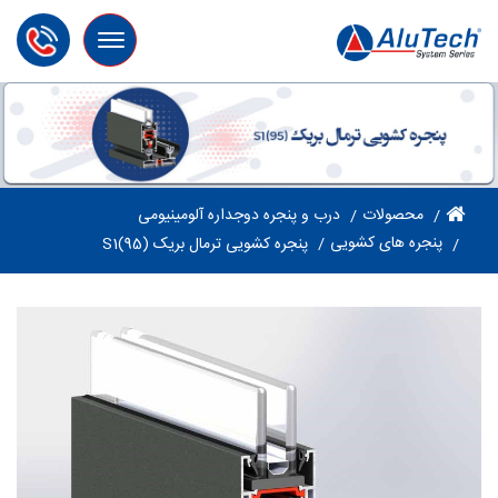
Toggle
navigation
محصولات
درب و پنجره دوجداره آلومینیومی
پنجره های کشویی
پنجره کشویی ترمال بریک S1(95)