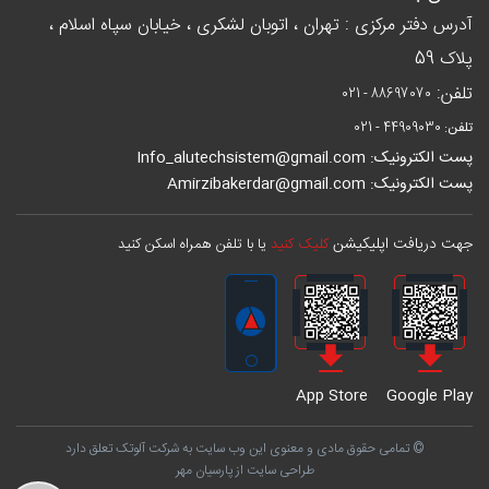
آدرس دفتر مرکزی : تهران ، اتوبان لشکری ، خیابان سپاه اسلام ،
پلاک 59
تلفن:
021 - 88697070
تلفن:
021 - 44909030
پست الکترونیک: Info_alutechsistem@gmail.com
پست الکترونیک: Amirzibakerdar@gmail.com
جهت دریافت اپلیکیشن
کلیک کنید
یا با تلفن همراه اسکن کنید
App Store
Google Play
© تمامی حقوق مادی و معنوی این وب سایت به شرکت آلوتک تعلق دارد
طراحی سایت از پارسیان مهر