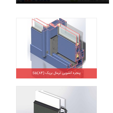
پنجره کشویی ترمال بریک S5(84)