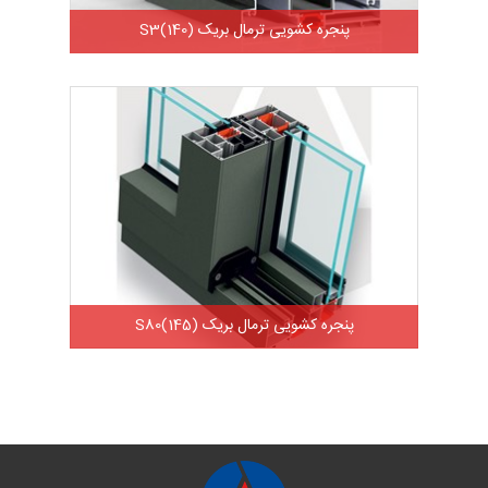
پنجره کشویی ترمال بریک S3(140)
پنجره کشویی ترمال بریک S80(145)