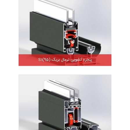
پنجره کشویی ترمال بریک S1(95)