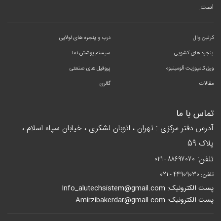
است.
کرتین وال
درب و پنجره های لولایی
پنجره های کشویی
سیستم پوشش نما
ورق کامپوزیت آلومینیوم
پروفیل های صنعتی
مقالات
گالری
تماس با ما
آدرس دفتر مرکزی : تهران ، اتوبان لشکری ، خیابان سپاه اسلام ،
پلاک 59
تلفن:
021 - 88697070
تلفن:
021 - 44909030
پست الکترونیک: Info_alutechsistem@gmail.com
پست الکترونیک: Amirzibakerdar@gmail.com