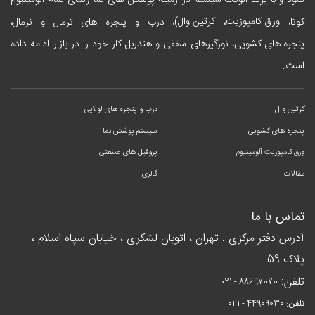
نمود و با برند آلوتک سیستم در زمینه پوشش های نما (نمای تمام آلومینیوم
ورق کامپوزیت
کرتین وال
کوتا،
،
)، درب و پنجره های ترمال و نرمال،
پنجره های کشویی
، نورگیرهای سقفی و هندربل کار خود را در بازار ادامه داده
است.
کرتین وال
درب و پنجره های لولایی
پنجره های کشویی
سیستم پوشش نما
ورق کامپوزیت آلومینیوم
پروفیل های صنعتی
مقالات
گالری
تماس با ما
آدرس دفتر مرکزی : تهران ، اتوبان لشکری ، خیابان سپاه اسلام ،
پلاک 59
تلفن:
021 - 88697070
تلفن:
021 - 44909030