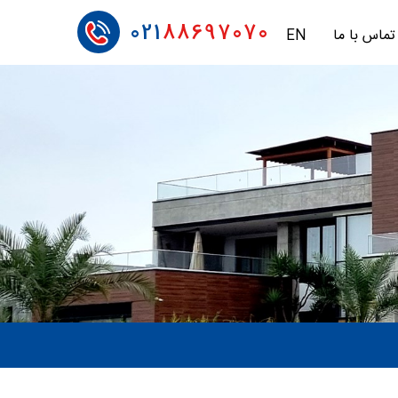
021
88697070
تماس با ما
EN