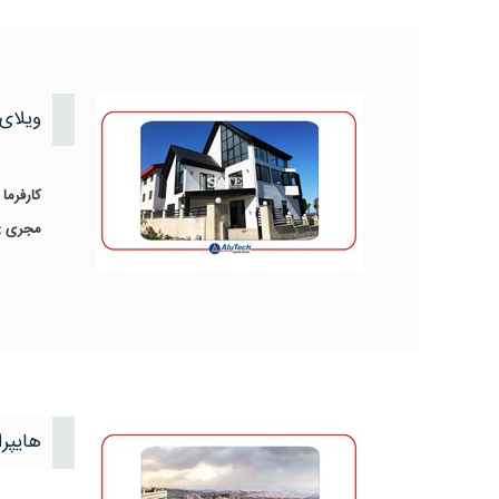
ویلای
کارفرما 
مجری :
هایپرا