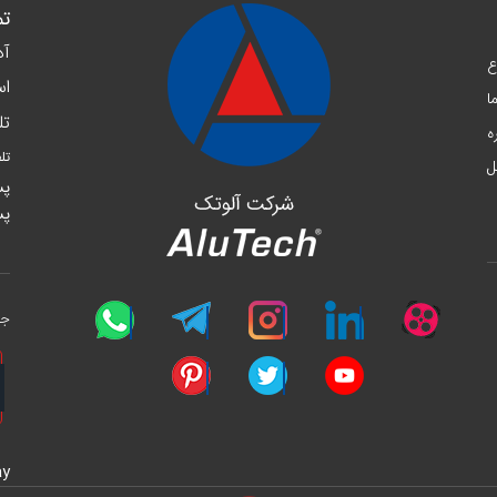
تم
آد
 سال 1384 شروع
اس
ا
تل
ه
تل
ل
پست 
پست 
جه
ay